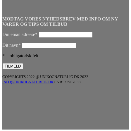
MODTAG VORES NYHEDSBREV MED INFO OM NY
VARER OG TIPS OM TILBUD
Din email adresse*
Dit navn*
* = obligatorisk felt
COPYRIGHTS 2022 @ UNIKOGNATURLIG.DK 2022
INFO@UNIKOGNATURLIG.DK
CVR: 35907033