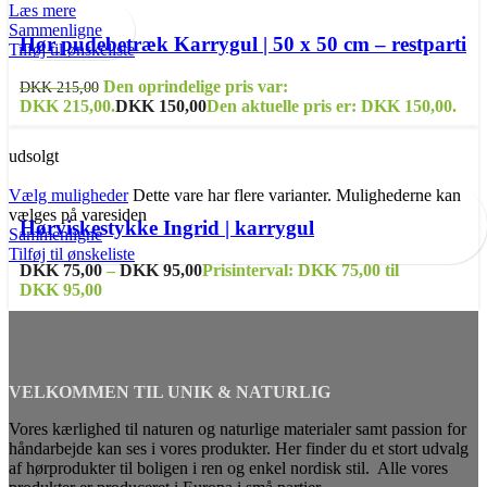
Læs mere
Sammenligne
Hør pudebetræk Karrygul | 50 x 50 cm – restparti
Tilføj til ønskeliste
Den oprindelige pris var:
DKK
215,00
DKK 215,00.
DKK
150,00
Den aktuelle pris er: DKK 150,00.
udsolgt
Vælg muligheder
Dette vare har flere varianter. Mulighederne kan
vælges på varesiden
Hørviskestykke Ingrid | karrygul
Sammenligne
Tilføj til ønskeliste
DKK
75,00
–
DKK
95,00
Prisinterval: DKK 75,00 til
DKK 95,00
VELKOMMEN TIL UNIK & NATURLIG
Vores kærlighed til naturen og naturlige materialer samt passion for
håndarbejde kan ses i vores produkter. Her finder du et stort udvalg
af hørprodukter til boligen i ren og enkel nordisk stil. Alle vores