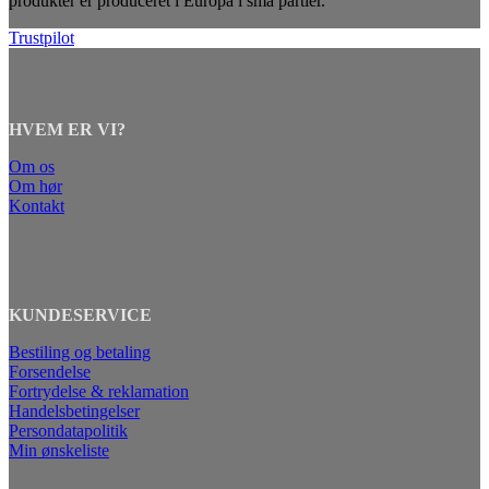
produkter er produceret i Europa i små partier.
Trustpilot
HVEM ER VI?
Om os
Om hør
Kontakt
KUNDESERVICE
Bestiling og betaling
Forsendelse
Fortrydelse & reklamation
Handelsbetingelser
Persondatapolitik
Min ønskeliste