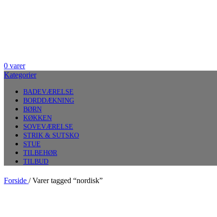
0
varer
Kategorier
BADEVÆRELSE
BORDDÆKNING
BØRN
KØKKEN
SOVEVÆRELSE
STRIK & SUTSKO
STUE
TILBEHØR
TILBUD
Forside
/
Varer tagged “nordisk”