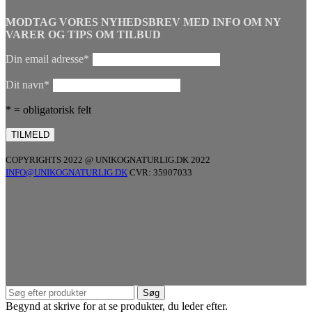
MODTAG VORES NYHEDSBREV MED INFO OM NY
VARER OG TIPS OM TILBUD
Din email adresse*
Dit navn*
* = obligatorisk felt
COPYRIGHTS 2022 @ UNIKOGNATURLIG.DK 2022
INFO@UNIKOGNATURLIG.DK
CVR: 35907033
Søg
Begynd at skrive for at se produkter, du leder efter.