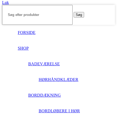
Luk
Søg
FORSIDE
SHOP
BADEVÆRELSE
HØRHÅNDKLÆDER
BORDDÆKNING
BORDLØBERE I HØR