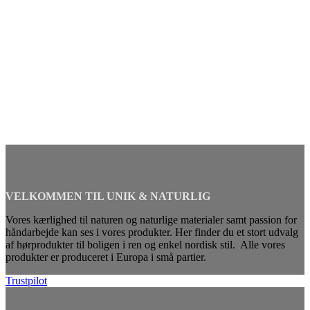
VELKOMMEN TIL UNIK & NATURLIG
Vores kærlighed til naturen og naturlige materialer samt passion for
håndarbejde kan ses i vores produkter. Her finder du et stort udvalg
af hørprodukter til boligen i ren og enkel nordisk stil. Alle vores
produkter er produceret i Europa i små partier.
Trustpilot