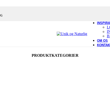
OVEVÆRELSE
GAVLPUDER
NG
HØRSENGETØJ
HØRLAGNER
INSPIRA
L
PUDEBETRÆK
I
SENGETÆPPER I HØR
B
OM OS
UE
KONTAK
PLAIDER OG TÆPPER I HØR
PYNTEPUDER I HØR
PRODUKTKATEGORIER
MONTERINGSPUDER
RIK OG SUTSKO
FILT SUTSKO I ULD
HÆKLEDE TÆPPER
LBEHØR
SMYKKER
ØRN