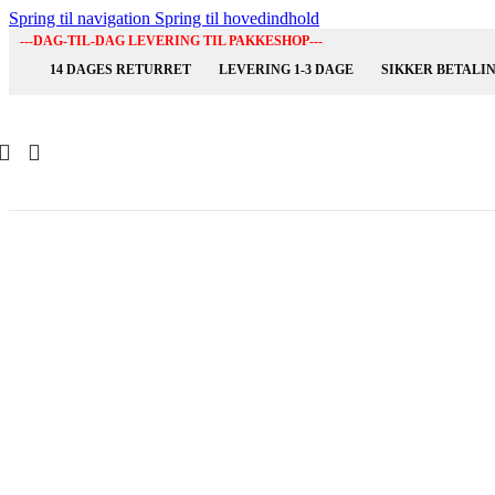
Spring til navigation
Spring til hovedindhold
---DAG-TIL-DAG LEVERING TIL PAKKESHOP---
S
14 DAGES RETURRET
LEVERING 1-3 DAGE
SIKKER BETALI
ST
ST
TI
B