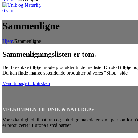
0
varer
Sammenligne
Hjem
/
Sammenligne
Sammenligningslisten er tom.
Der blev ikke tilføjet nogle produkter til denne liste. Du skal tilføje
Du kan finde mange spændende produkter på vores "Shop" side.
Vend tilbage til butikken
VELKOMMEN TIL UNIK & NATURLIG
Vores kærlighed til naturen og naturlige materialer samt passion for hå
er produceret i Europa i små partier.