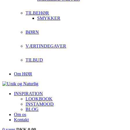
TILBEHØR
SMYKKER
BØRN
VÆRTINDEGAVER
TILBUD
Om HØR
INSPIRATION
LOOKBOOK
INSTAMOOD
BLOG
Om os
Kontakt
0
varer
DKK
0,00