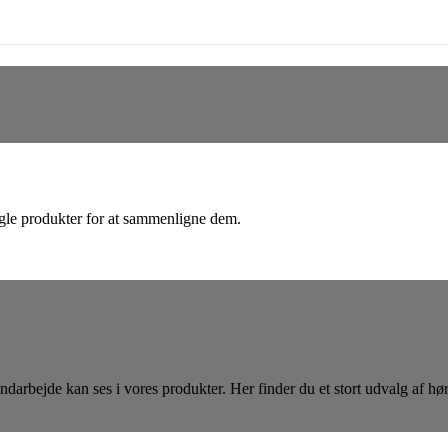
 nogle produkter for at sammenligne dem.
ndarbejde kan ses i vores produkter. Her finder du et stort udvalg af hør