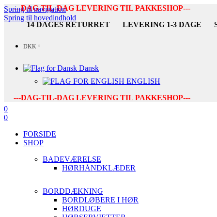
---DAG-TIL-DAG LEVERING TIL PAKKESHOP---
Spring til navigation
Spring til hovedindhold
14 DAGES RETURRET
LEVERING 1-3 DAGE
DKK
Dansk
ENGLISH
---DAG-TIL-DAG LEVERING TIL PAKKESHOP---
0
0
FORSIDE
SHOP
BADEVÆRELSE
HØRHÅNDKLÆDER
BORDDÆKNING
BORDLØBERE I HØR
HØRDUGE