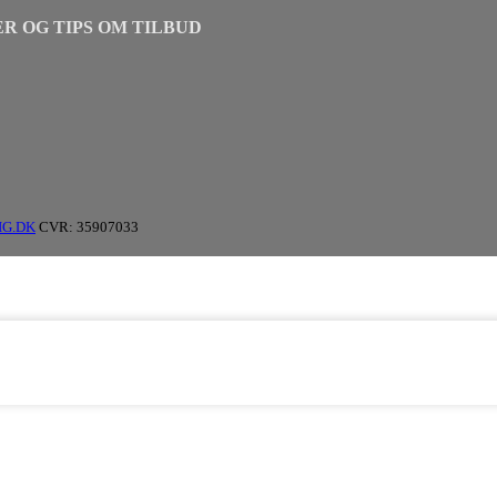
R OG TIPS OM TILBUD
IG.DK
CVR: 35907033