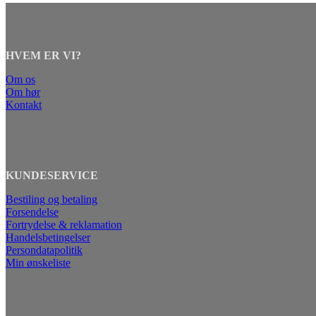
HVEM ER VI?
Om os
Om hør
Kontakt
KUNDESERVICE
Bestiling og betaling
Forsendelse
Fortrydelse & reklamation
Handelsbetingelser
Persondatapolitik
Min ønskeliste