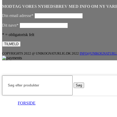
MODTAG VORES NYHEDSBREV MED INFO OM NY VARE
Din email adresse*
Dit navn*
* = obligatorisk felt
COPYRIGHTS 2022 @ UNIKOGNATURLIG.DK 2022
INFO@UNIKOGNATURL
Søg
FORSIDE