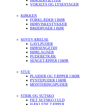
HØRSERVIETTER
VOKSLYS OG LYSESTAGER
KØKKEN
FORKLÆDER I HØR
HØRVISKESTYKKER
BRØDPOSER I HØR
SOVEVÆRELSE
GAVLPUDER
HØRSENGETØJ
HØRLAGNER
PUDEBETRÆK
SENGETÆPPER I HØR
STUE
PLAIDER OG TÆPPER I HØR
PYNTEPUDER I HØR
MONTERINGSPUDER
STRIK OG SUTSKO
FILT SUTSKO I ULD
HÆKLEDE TÆPPER