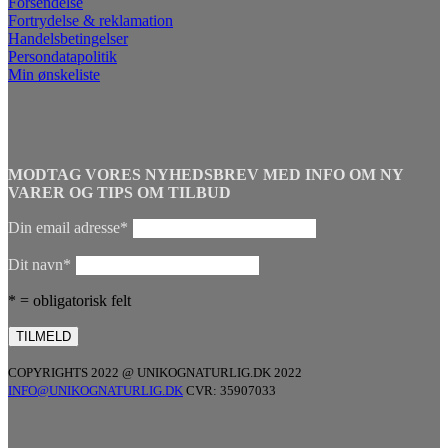
Forsendelse
Fortrydelse & reklamation
Handelsbetingelser
Persondatapolitik
Min ønskeliste
MODTAG VORES NYHEDSBREV MED INFO OM NY
VARER OG TIPS OM TILBUD
Din email adresse*
Dit navn*
* = obligatorisk felt
COPYRIGHTS 2022 @ UNIKOGNATURLIG.DK 2022
INFO@UNIKOGNATURLIG.DK
CVR: 35907033