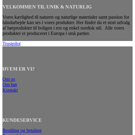
VELKOMMEN TIL UNIK & NATURLIG
Vores kærlighed til naturen og naturlige materialer samt passion for
håndarbejde kan ses i vores produkter. Her finder du et stort udvalg
af hørprodukter til boligen i ren og enkel nordisk stil. Alle vores
produkter er produceret i Europa i små partier.
Trustpilot
HVEM ER VI?
Om os
Om hør
Kontakt
KUNDESERVICE
Bestiling og betaling