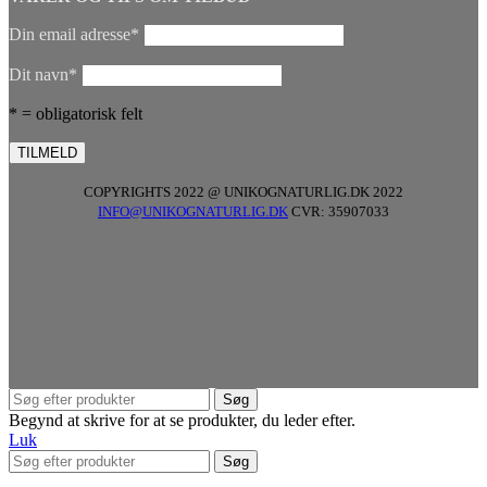
Din email adresse*
Dit navn*
* = obligatorisk felt
COPYRIGHTS 2022 @ UNIKOGNATURLIG.DK 2022
INFO@UNIKOGNATURLIG.DK
CVR: 35907033
Søg
Begynd at skrive for at se produkter, du leder efter.
Luk
Søg