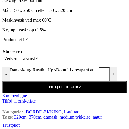
52% hør 48% bomuld
Mål: 150 x 250 cm eller 150 x 320 cm
Maskinvask ved max 60ºC
Krymp i vask: op til 5%
Produceret i EU
Størrelse
Damaskdug Rustik | Hør-Bomuld - restparti antal
-
+
TILFØJ TIL KURV
Sammenligne
Tilføj til ønskeliste
Kategorier:
BORDDÆKNING
,
hørduge
Tags:
320cm
,
370cm
,
damask
,
medium tykkelse
,
natur
Trustpilot