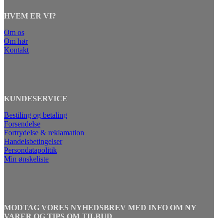
HVEM ER VI?
Om os
Om hør
Kontakt
KUNDESERVICE
Bestiling og betaling
Forsendelse
Fortrydelse & reklamation
Handelsbetingelser
Persondatapolitik
Min ønskeliste
MODTAG VORES NYHEDSBREV MED INFO OM NY
VARER OG TIPS OM TILBUD