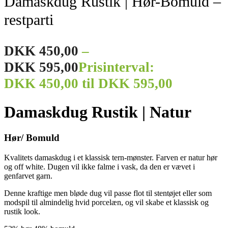
Damaskdug Rustik | Hør-Bomuld –
restparti
DKK
450,00
–
DKK
595,00
Prisinterval:
DKK 450,00 til DKK 595,00
Damaskdug Rustik | Natur
Hør/ Bomuld
Kvalitets damaskdug i et klassisk tern-mønster. Farven er natur hør
og off white. Dugen vil ikke falme i vask, da den er vævet i
genfarvet garn.
Denne kraftige men bløde dug vil passe flot til stentøjet eller som
modspil til almindelig hvid porcelæn, og vil skabe et klassisk og
rustik look.