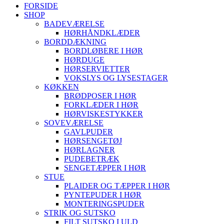
FORSIDE
SHOP
BADEVÆRELSE
HØRHÅNDKLÆDER
BORDDÆKNING
BORDLØBERE I HØR
HØRDUGE
HØRSERVIETTER
VOKSLYS OG LYSESTAGER
KØKKEN
BRØDPOSER I HØR
FORKLÆDER I HØR
HØRVISKESTYKKER
SOVEVÆRELSE
GAVLPUDER
HØRSENGETØJ
HØRLAGNER
PUDEBETRÆK
SENGETÆPPER I HØR
STUE
PLAIDER OG TÆPPER I HØR
PYNTEPUDER I HØR
MONTERINGSPUDER
STRIK OG SUTSKO
FILT SUTSKO I ULD