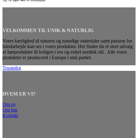
VELKOMMEN TIL UNIK & NATURLIG
Vores kærlighed til naturen og naturlige materialer samt passion for
håndarbejde kan ses i vores produkter. Her finder du et stort udvalg
af hørprodukter til boligen i ren og enkel nordisk stil. Alle vores
produkter er produceret i Europa i små partier.
Trustpilot
HVEM ER VI?
Om os
Om hør
Kontakt