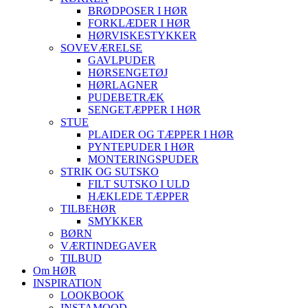
BRØDPOSER I HØR
FORKLÆDER I HØR
HØRVISKESTYKKER
SOVEVÆRELSE
GAVLPUDER
HØRSENGETØJ
HØRLAGNER
PUDEBETRÆK
SENGETÆPPER I HØR
STUE
PLAIDER OG TÆPPER I HØR
PYNTEPUDER I HØR
MONTERINGSPUDER
STRIK OG SUTSKO
FILT SUTSKO I ULD
HÆKLEDE TÆPPER
TILBEHØR
SMYKKER
BØRN
VÆRTINDEGAVER
TILBUD
Om HØR
INSPIRATION
LOOKBOOK
INSTAMOOD