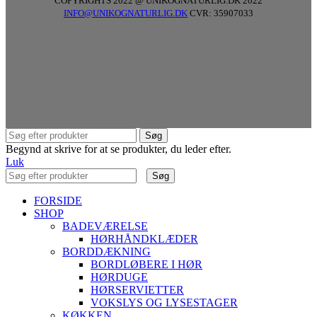
COPYRIGHTS 2022 @ UNIKOGNATURLIG.DK 2022
INFO@UNIKOGNATURLIG.DK
CVR: 35907033
Søg
Begynd at skrive for at se produkter, du leder efter.
Luk
Søg
FORSIDE
SHOP
BADEVÆRELSE
HØRHÅNDKLÆDER
BORDDÆKNING
BORDLØBERE I HØR
HØRDUGE
HØRSERVIETTER
VOKSLYS OG LYSESTAGER
KØKKEN