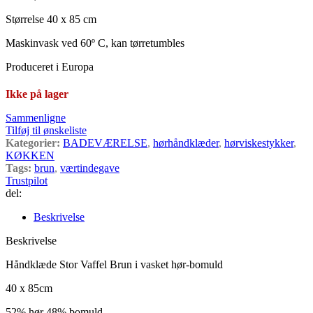
Størrelse 40 x 85 cm
Maskinvask ved 60º C, kan tørretumbles
Produceret i Europa
Ikke på lager
Sammenligne
Tilføj til ønskeliste
Kategorier:
BADEVÆRELSE
,
hørhåndklæder
,
hørviskestykker
,
KØKKEN
Tags:
brun
,
værtindegave
Trustpilot
del:
Beskrivelse
Beskrivelse
Håndklæde Stor Vaffel Brun i vasket hør-bomuld
40 x 85cm
52% hør 48% bomuld