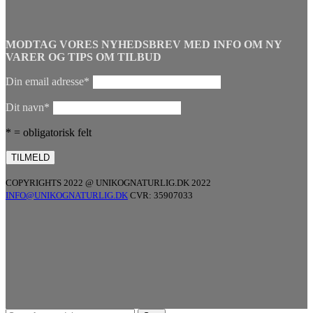
MODTAG VORES NYHEDSBREV MED INFO OM NY
VARER OG TIPS OM TILBUD
Din email adresse*
Dit navn*
* = obligatorisk felt
COPYRIGHTS 2022 @ UNIKOGNATURLIG.DK 2022
INFO@UNIKOGNATURLIG.DK
CVR: 35907033