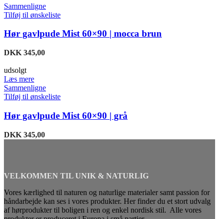
Sammenligne
Tilføj til ønskeliste
Hør gavlpude Mist 60×90 | mocca brun
DKK
345,00
udsolgt
Læs mere
Sammenligne
Tilføj til ønskeliste
Hør gavlpude Mist 60×90 | grå
DKK
345,00
VELKOMMEN TIL UNIK & NATURLIG
Vores kærlighed til naturen og naturlige materialer samt passion for
håndarbejde kan ses i vores produkter. Her finder du et stort udvalg
af hørprodukter til boligen i ren og enkel nordisk stil. Alle vores
produkter er produceret i Europa i små partier.