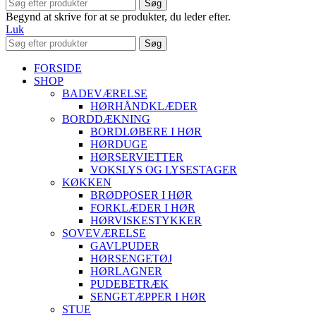
Søg
Begynd at skrive for at se produkter, du leder efter.
Luk
Søg
FORSIDE
SHOP
BADEVÆRELSE
HØRHÅNDKLÆDER
BORDDÆKNING
BORDLØBERE I HØR
HØRDUGE
HØRSERVIETTER
VOKSLYS OG LYSESTAGER
KØKKEN
BRØDPOSER I HØR
FORKLÆDER I HØR
HØRVISKESTYKKER
SOVEVÆRELSE
GAVLPUDER
HØRSENGETØJ
HØRLAGNER
PUDEBETRÆK
SENGETÆPPER I HØR
STUE