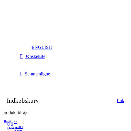
ENGLISH
Ønskeliste
Sammenligne
Indkøbskurv
Luk
produkt tilføjet
0
Butik
0
0
varer
Ønskeliste
Sammenligne
Kurv