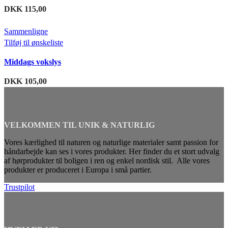
DKK
115,00
Sammenligne
Tilføj til ønskeliste
Middags vokslys
DKK
105,00
VELKOMMEN TIL UNIK & NATURLIG
Vores kærlighed til naturen og naturlige materialer samt passion for
håndarbejde kan ses i vores produkter. Her finder du et stort udvalg
af hørprodukter til boligen i ren og enkel nordisk stil. Alle vores
produkter er produceret i Europa i små partier.
Trustpilot