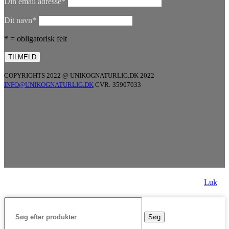
Din email adresse*
Dit navn*
* = obligatorisk felt
COPYRIGHTS 2022 @ UNIKOGNATURLIG.DK 2022
INFO@UNIKOGNATURLIG.DK
CVR: 35907033
Luk
Søg