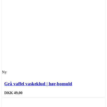
Ny
Sammenligne
Tilføj til ønskeliste
Grå vaffel vaskeklud | hør-bomuld
DKK
49,00
Dette vare har flere varianter. Mulighederne kan vælges på