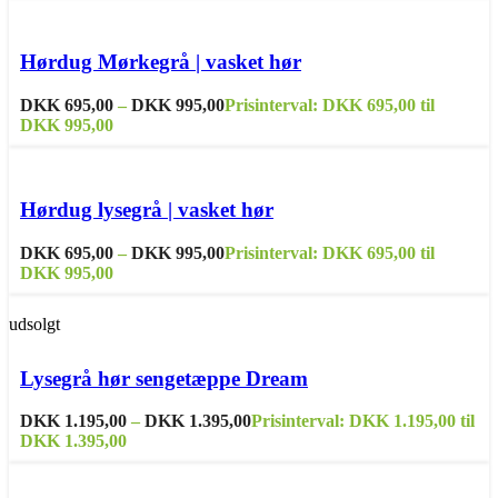
Dette vare har flere varianter. Mulighederne kan vælges på
varesiden
Hørdug Mørkegrå | vasket hør
Sammenligne
Tilføj til ønskeliste
DKK
695,00
–
DKK
995,00
Prisinterval: DKK 695,00 til
DKK 995,00
Dette vare har flere varianter. Mulighederne kan vælges på
varesiden
Hørdug lysegrå | vasket hør
Sammenligne
Tilføj til ønskeliste
DKK
695,00
–
DKK
995,00
Prisinterval: DKK 695,00 til
DKK 995,00
udsolgt
Vælg muligheder
Dette vare har flere varianter. Mulighederne kan
vælges på varesiden
Lysegrå hør sengetæppe Dream
Sammenligne
Tilføj til ønskeliste
DKK
1.195,00
–
DKK
1.395,00
Prisinterval: DKK 1.195,00 til
DKK 1.395,00
Sammenligne