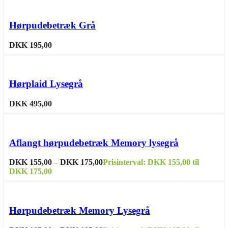
Dette vare har flere varianter. Mulighederne kan vælges på
varesiden
Hørpudebetræk Grå
Sammenligne
Tilføj til ønskeliste
DKK
195,00
Sammenligne
Tilføj til ønskeliste
Hørplaid Lysegrå
DKK
495,00
Dette vare har flere varianter. Mulighederne kan vælges på
varesiden
Aflangt hørpudebetræk Memory lysegrå
Sammenligne
Tilføj til ønskeliste
DKK
155,00
–
DKK
175,00
Prisinterval: DKK 155,00 til
DKK 175,00
Dette vare har flere varianter. Mulighederne kan vælges på
varesiden
Hørpudebetræk Memory Lysegrå
Sammenligne
Tilføj til ønskeliste