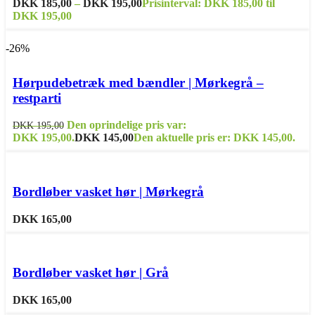
DKK
185,00
–
DKK
195,00
Prisinterval: DKK 185,00 til
DKK 195,00
-26%
Dette vare har flere varianter. Mulighederne kan vælges på
varesiden
Hørpudebetræk med bændler | Mørkegrå –
Sammenligne
restparti
Tilføj til ønskeliste
Den oprindelige pris var:
DKK
195,00
DKK 195,00.
DKK
145,00
Den aktuelle pris er: DKK 145,00.
Sammenligne
Tilføj til ønskeliste
Bordløber vasket hør | Mørkegrå
DKK
165,00
Sammenligne
Tilføj til ønskeliste
Bordløber vasket hør | Grå
DKK
165,00