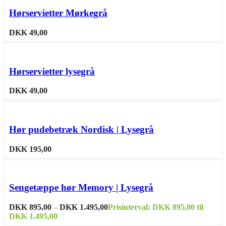
Tilføj til ønskeliste
Hørservietter Mørkegrå
DKK
49,00
Sammenligne
Tilføj til ønskeliste
Hørservietter lysegrå
DKK
49,00
Dette vare har flere varianter. Mulighederne kan vælges på
varesiden
Hør pudebetræk Nordisk | Lysegrå
Sammenligne
Tilføj til ønskeliste
DKK
195,00
Dette vare har flere varianter. Mulighederne kan vælges på
varesiden
Sengetæppe hør Memory | Lysegrå
Sammenligne
Tilføj til ønskeliste
DKK
895,00
–
DKK
1.495,00
Prisinterval: DKK 895,00 til
DKK 1.495,00