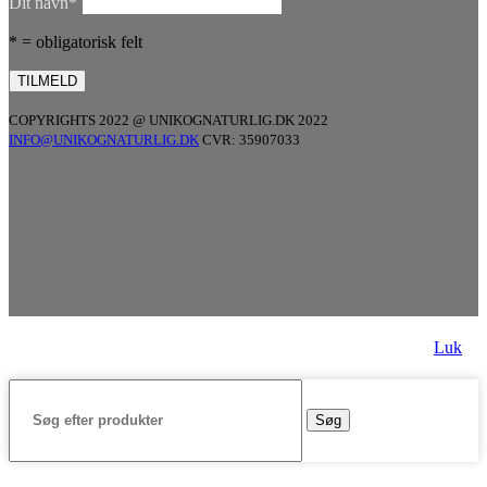
Dit navn*
* = obligatorisk felt
COPYRIGHTS 2022 @ UNIKOGNATURLIG.DK 2022
INFO@UNIKOGNATURLIG.DK
CVR: 35907033
Luk
Søg