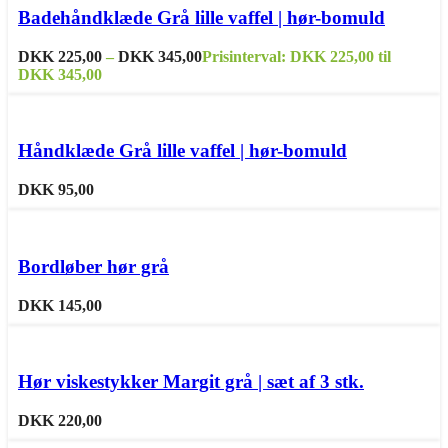
varesiden
Badehåndklæde Grå lille vaffel | hør-bomuld
Sammenligne
Tilføj til ønskeliste
DKK
225,00
–
DKK
345,00
Prisinterval: DKK 225,00 til
DKK 345,00
Sammenligne
Tilføj til ønskeliste
Håndklæde Grå lille vaffel | hør-bomuld
DKK
95,00
Sammenligne
Tilføj til ønskeliste
Bordløber hør grå
DKK
145,00
Sammenligne
Tilføj til ønskeliste
Hør viskestykker Margit grå | sæt af 3 stk.
DKK
220,00