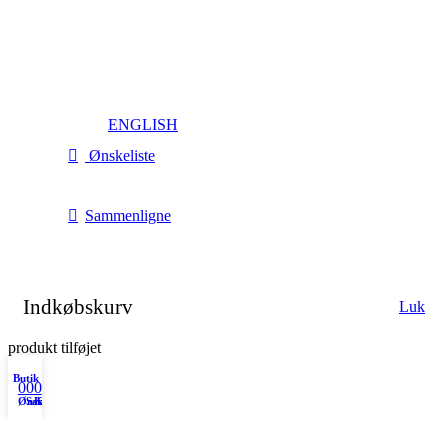
ENGLISH
Ønskeliste
Sammenligne
Indkøbskurv
Luk
produkt tilføjet
Butik
0
0
0
Ønskeliste
Sammenligne
Kurv