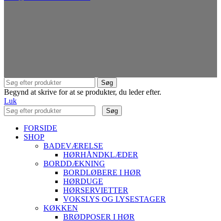
Søg
Begynd at skrive for at se produkter, du leder efter.
Luk
Søg
FORSIDE
SHOP
BADEVÆRELSE
HØRHÅNDKLÆDER
BORDDÆKNING
BORDLØBERE I HØR
HØRDUGE
HØRSERVIETTER
VOKSLYS OG LYSESTAGER
KØKKEN
BRØDPOSER I HØR