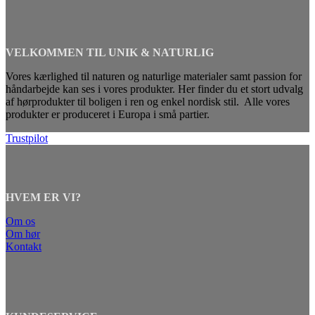
VELKOMMEN TIL UNIK & NATURLIG
Vores kærlighed til naturen og naturlige materialer samt passion for
håndarbejde kan ses i vores produkter. Her finder du et stort udvalg
af hørprodukter til boligen i ren og enkel nordisk stil. Alle vores
produkter er produceret i Europa i små partier.
Trustpilot
HVEM ER VI?
Om os
Om hør
Kontakt