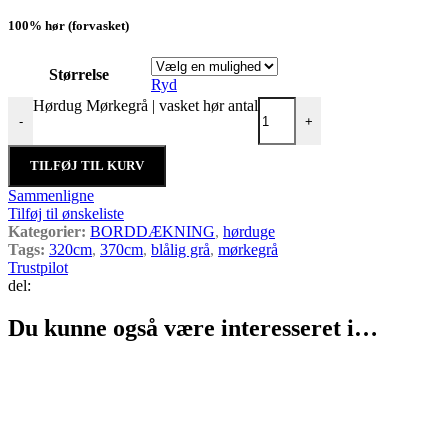
100% hør (forvasket)
Størrelse
Ryd
Hørdug Mørkegrå | vasket hør antal
-
+
TILFØJ TIL KURV
Sammenligne
Tilføj til ønskeliste
Kategorier:
BORDDÆKNING
,
hørduge
Tags:
320cm
,
370cm
,
blålig grå
,
mørkegrå
Trustpilot
del:
Du kunne også være interesseret i…