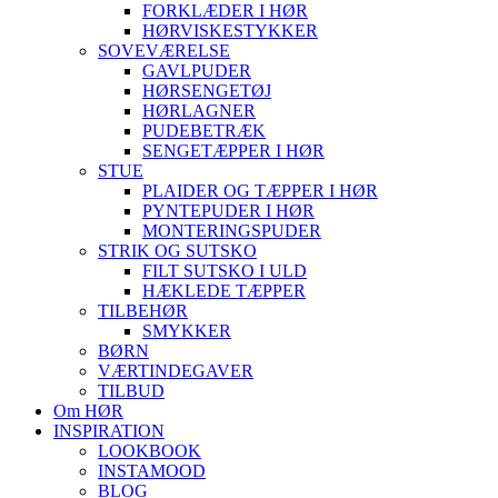
FORKLÆDER I HØR
HØRVISKESTYKKER
SOVEVÆRELSE
GAVLPUDER
HØRSENGETØJ
HØRLAGNER
PUDEBETRÆK
SENGETÆPPER I HØR
STUE
PLAIDER OG TÆPPER I HØR
PYNTEPUDER I HØR
MONTERINGSPUDER
STRIK OG SUTSKO
FILT SUTSKO I ULD
HÆKLEDE TÆPPER
TILBEHØR
SMYKKER
BØRN
VÆRTINDEGAVER
TILBUD
Om HØR
INSPIRATION
LOOKBOOK
INSTAMOOD
BLOG