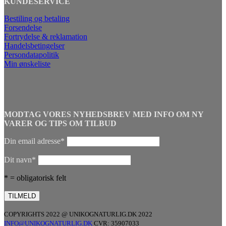
KUNDESERVICE
Bestiling og betaling
Forsendelse
Fortrydelse & reklamation
Handelsbetingelser
Persondatapolitik
Min ønskeliste
MODTAG VORES NYHEDSBREV MED INFO OM NY
VARER OG TIPS OM TILBUD
Din email adresse*
Dit navn*
* = obligatorisk felt
COPYRIGHTS 2022 @ UNIKOGNATURLIG.DK 2022
INFO@UNIKOGNATURLIG.DK
CVR: 35907033