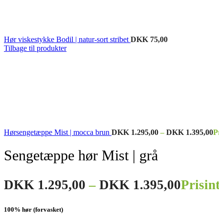
Hør viskestykke Bodil | natur-sort stribet
DKK
75,00
Tilbage til produkter
Hørsengetæppe Mist | mocca brun
DKK
1.295,00
–
DKK
1.395,00
P
Sengetæppe hør Mist | grå
DKK
1.295,00
–
DKK
1.395,00
Prisin
100% hør (forvasket)