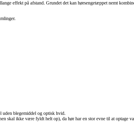
mellange effekt på afstand. Grundet det kan hørsengetæppet nemt kombin
amlinger.
l uden blegemiddel og optisk hvid.
skal ikke være fyldt helt op), da hør har en stor evne til at optage v