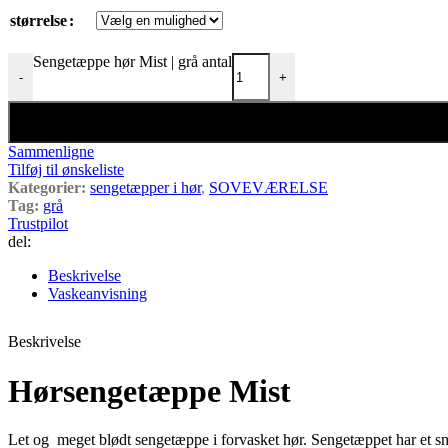
størrelse
Sengetæppe hør Mist | grå antal
-
+
Sammenligne
Tilføj til ønskeliste
Kategorier:
sengetæpper i hør
,
SOVEVÆRELSE
Tag:
grå
Trustpilot
del:
Beskrivelse
Vaskeanvisning
Beskrivelse
Hørsengetæppe Mist
Let og meget blødt sengetæppe i forvasket hør. Sengetæppet har et s