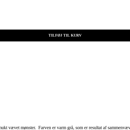
TILFØJ TIL KURV
mukt vævet mønster. Farven er varm grå, som er resultat af sammenvæv