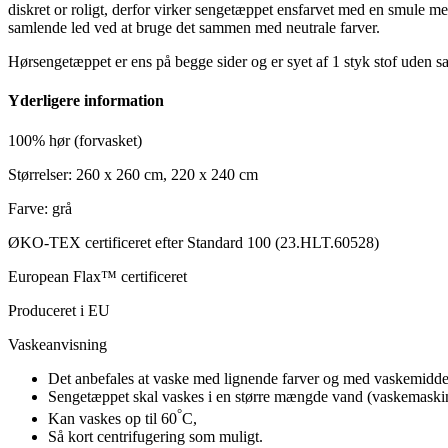
diskret or roligt, derfor virker sengetæppet ensfarvet med en smule 
samlende led ved at bruge det sammen med neutrale farver.
Hørsengetæppet er ens på begge sider og er syet af 1 styk stof uden s
Yderligere information
100% hør (forvasket)
Størrelser: 260 x 260 cm, 220 x 240 cm
Farve: grå
ØKO-TEX certificeret efter Standard 100 (23.HLT.60528)
European Flax™ certificeret
Produceret i EU
Vaskeanvisning
Det anbefales at vaske med lignende farver og med vaskemidde
Sengetæppet skal vaskes i en større mængde vand (vaskemaskinen 
°
Kan vaskes op til 60
C,
Så kort centrifugering som muligt.