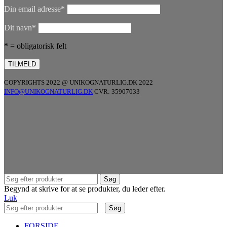
Din email adresse*
Dit navn*
* = obligatorisk felt
COPYRIGHTS 2022 @ UNIKOGNATURLIG.DK 2022
INFO@UNIKOGNATURLIG.DK
CVR: 35907033
Søg
Begynd at skrive for at se produkter, du leder efter.
Luk
Søg
FORSIDE