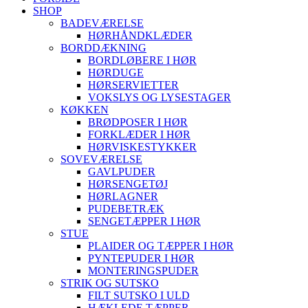
SHOP
BADEVÆRELSE
HØRHÅNDKLÆDER
BORDDÆKNING
BORDLØBERE I HØR
HØRDUGE
HØRSERVIETTER
VOKSLYS OG LYSESTAGER
KØKKEN
BRØDPOSER I HØR
FORKLÆDER I HØR
HØRVISKESTYKKER
SOVEVÆRELSE
GAVLPUDER
HØRSENGETØJ
HØRLAGNER
PUDEBETRÆK
SENGETÆPPER I HØR
STUE
PLAIDER OG TÆPPER I HØR
PYNTEPUDER I HØR
MONTERINGSPUDER
STRIK OG SUTSKO
FILT SUTSKO I ULD
HÆKLEDE TÆPPER