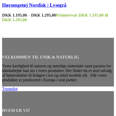
Hørsengetøj Nordisk | Lysegrå
DKK
1.195,00
–
DKK
1.295,00
Prisinterval: DKK 1.195,00 til
DKK 1.295,00
VELKOMMEN TIL UNIK & NATURLIG
Vores kærlighed til naturen og naturlige materialer samt passion for
håndarbejde kan ses i vores produkter. Her finder du et stort udvalg
af hørprodukter til boligen i ren og enkel nordisk stil. Alle vores
produkter er produceret i Europa i små partier.
Trustpilot
HVEM ER VI?