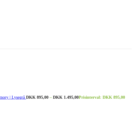
mory | Lysegrå
DKK
895,00
–
DKK
1.495,00
Prisinterval: DKK 895,00