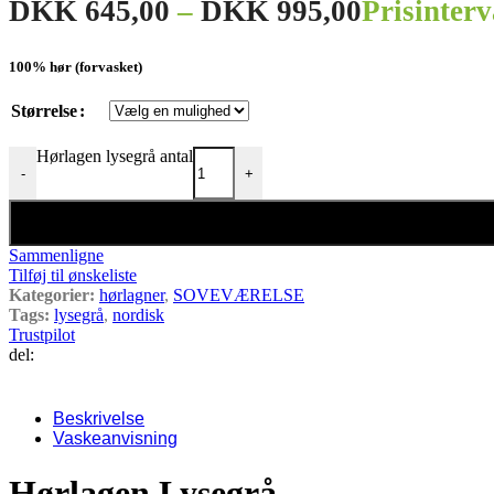
DKK
645,00
–
DKK
995,00
Prisinter
100% hør (forvasket)
Størrelse
Hørlagen lysegrå antal
-
+
Sammenligne
Tilføj til ønskeliste
Kategorier:
hørlagner
,
SOVEVÆRELSE
Tags:
lysegrå
,
nordisk
Trustpilot
del:
Beskrivelse
Vaskeanvisning
Hørlagen Lysegrå