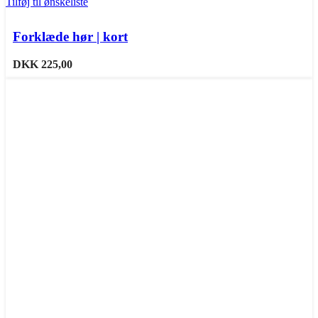
Tilføj til ønskeliste
Forklæde hør | kort
DKK
225,00