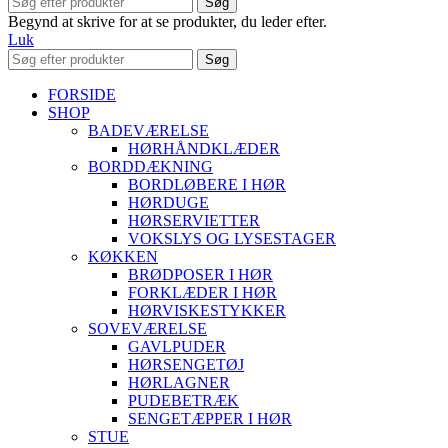
Søg
Begynd at skrive for at se produkter, du leder efter.
Luk
Søg
FORSIDE
SHOP
BADEVÆRELSE
HØRHÅNDKLÆDER
BORDDÆKNING
BORDLØBERE I HØR
HØRDUGE
HØRSERVIETTER
VOKSLYS OG LYSESTAGER
KØKKEN
BRØDPOSER I HØR
FORKLÆDER I HØR
HØRVISKESTYKKER
SOVEVÆRELSE
GAVLPUDER
HØRSENGETØJ
HØRLAGNER
PUDEBETRÆK
SENGETÆPPER I HØR
STUE