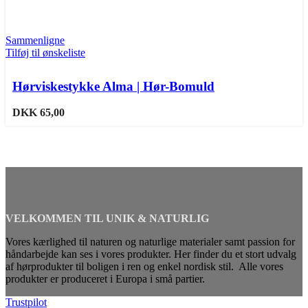
Sammenligne
Tilføj til ønskeliste
Hørviskestykke Alma | Hør-Bomuld
DKK
65,00
VELKOMMEN TIL UNIK & NATURLIG
Vores kærlighed til naturen og naturlige materialer samt passion for
håndarbejde kan ses i vores produkter. Her finder du et stort udvalg
af hørprodukter til boligen i ren og enkel nordisk stil. Alle vores
produkter er produceret i Europa i små partier.
Trustpilot