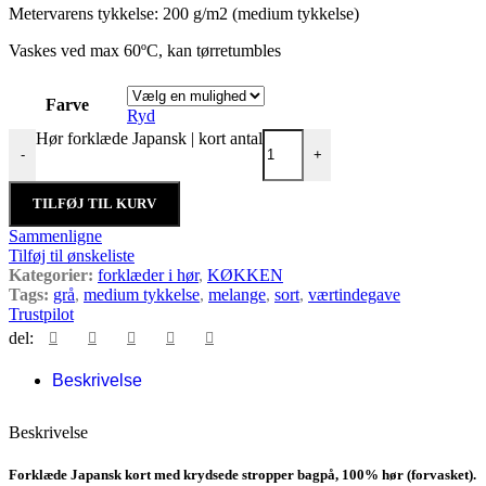
Metervarens tykkelse: 200 g/m2 (medium tykkelse)
Vaskes ved max 60ºC, kan tørretumbles
Farve
Ryd
Hør forklæde Japansk | kort antal
-
+
TILFØJ TIL KURV
Sammenligne
Tilføj til ønskeliste
Kategorier:
forklæder i hør
,
KØKKEN
Tags:
grå
,
medium tykkelse
,
melange
,
sort
,
værtindegave
Trustpilot
del:
Beskrivelse
Beskrivelse
Forklæde Japansk kort med krydsede stropper bagpå, 100% hør (forvasket).