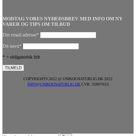
MODTAG VORES NYHEDSBREV MED INFO OM NY
VARER OG TIPS OM TILBUD
Din email adresse*
Dit navn*
* = obligatorisk felt
COPYRIGHTS 2022 @ UNIKOGNATURLIG.DK 2022
INFO@UNIKOGNATURLIG.DK
CVR: 35907033