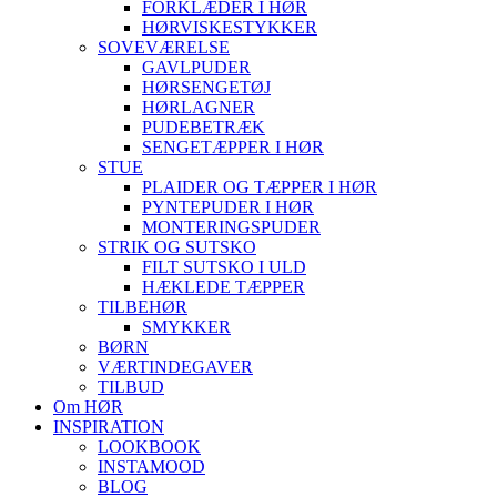
FORKLÆDER I HØR
HØRVISKESTYKKER
SOVEVÆRELSE
GAVLPUDER
HØRSENGETØJ
HØRLAGNER
PUDEBETRÆK
SENGETÆPPER I HØR
STUE
PLAIDER OG TÆPPER I HØR
PYNTEPUDER I HØR
MONTERINGSPUDER
STRIK OG SUTSKO
FILT SUTSKO I ULD
HÆKLEDE TÆPPER
TILBEHØR
SMYKKER
BØRN
VÆRTINDEGAVER
TILBUD
Om HØR
INSPIRATION
LOOKBOOK
INSTAMOOD
BLOG