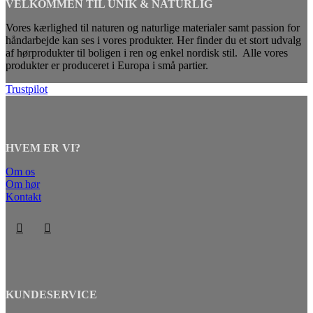
VELKOMMEN TIL UNIK & NATURLIG
Vores kærlighed til naturen og naturlige materialer samt passion for
håndarbejde kan ses i vores produkter. Her finder du et stort udvalg
af hørprodukter til boligen i ren og enkel nordisk stil. Alle vores
produkter er produceret i Europa i små partier.
Trustpilot
HVEM ER VI?
Om os
Om hør
Kontakt
KUNDESERVICE