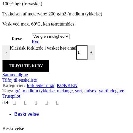
100% hør (forvasket)
Tykkelsen af metervare: 200 g/m2 (medium tykkelse)
Vask ved max. 60ºC, kan tørretumbles
farve
Ryd
Klassisk forklæde i vasket hør antal
-
+
TILFØJ TIL KURV
Sammenligne
Tilføj til ønskeliste
Kategorier:
forklæder i hør
,
KØKKEN
Tags:
grå
,
medium tykkelse
,
melange
,
sort
,
unisex
,
værtindegave
Trustpilot
del:
Beskrivelse
Beskrivelse