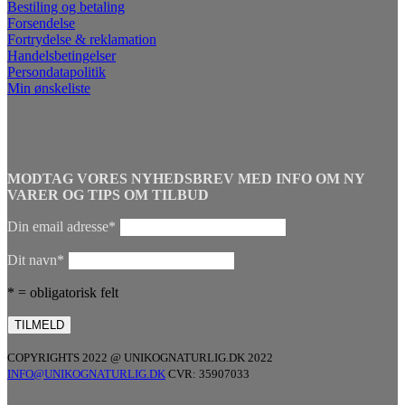
Bestiling og betaling
Forsendelse
Fortrydelse & reklamation
Handelsbetingelser
Persondatapolitik
Min ønskeliste
MODTAG VORES NYHEDSBREV MED INFO OM NY
VARER OG TIPS OM TILBUD
Din email adresse*
Dit navn*
* = obligatorisk felt
COPYRIGHTS 2022 @ UNIKOGNATURLIG.DK 2022
INFO@UNIKOGNATURLIG.DK
CVR: 35907033