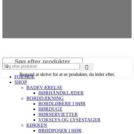
Luk
Begynd at skrive for at se produkter, du leder efter.
FORSIDE
SHOP
BADEVÆRELSE
HØRHÅNDKLÆDER
BORDDÆKNING
BORDLØBERE I HØR
HØRDUGE
HØRSERVIETTER
VOKSLYS OG LYSESTAGER
KØKKEN
BRØDPOSER I HØR