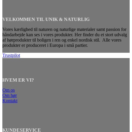
VELKOMMEN TIL UNIK & NATURLIG
Vores kærlighed til naturen og naturlige materialer samt passion for
håndarbejde kan ses i vores produkter. Her finder du et stort udvalg
af hørprodukter til boligen i ren og enkel nordisk stil. Alle vores
produkter er produceret i Europa i små partier.
Trustpilot
HVEM ER VI?
Om os
Om hør
Kontakt
KUNDESERVICE