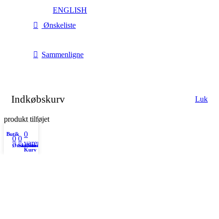
ENGLISH
Ønskeliste
Sammenligne
Indkøbskurv
Luk
produkt tilføjet
0
Butik
0
0
varer
Ønskeliste
Sammenligne
Kurv