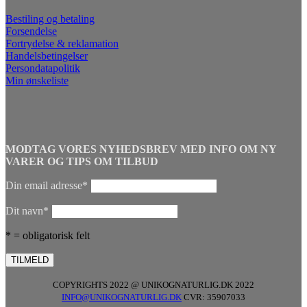
Bestiling og betaling
Forsendelse
Fortrydelse & reklamation
Handelsbetingelser
Persondatapolitik
Min ønskeliste
MODTAG VORES NYHEDSBREV MED INFO OM NY
VARER OG TIPS OM TILBUD
Din email adresse*
Dit navn*
* = obligatorisk felt
COPYRIGHTS 2022 @ UNIKOGNATURLIG.DK 2022
INFO@UNIKOGNATURLIG.DK
CVR: 35907033