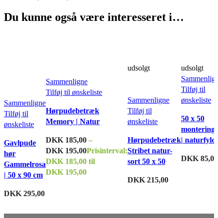
Du kunne også være interesseret i…
udsolgt
udsolgt
Sammenlig
Sammenligne
Tilføj til
Tilføj til ønskeliste
Sammenligne
ønskeliste
Sammenligne
Hørpudebetræk
Tilføj til
Tilføj til
50 x 50
Memory | Natur
ønskeliste
ønskeliste
montering
DKK
185,00
–
Hørpudebetræk
| naturfyld
Gavlpude
DKK
195,00
Prisinterval:
Stribet natur-
hør
DKK
85,00
DKK 185,00 til
sort 50 x 50
Gammelrosa
DKK 195,00
| 50 x 90 cm
DKK
215,00
DKK
295,00