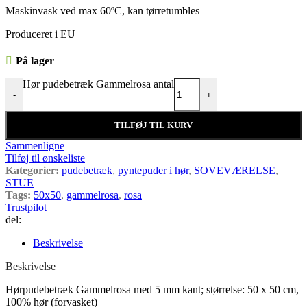
Maskinvask ved max 60ºC, kan tørretumbles
Produceret i EU
På lager
Hør pudebetræk Gammelrosa antal
-
+
TILFØJ TIL KURV
Sammenligne
Tilføj til ønskeliste
Kategorier:
pudebetræk
,
pyntepuder i hør
,
SOVEVÆRELSE
,
STUE
Tags:
50x50
,
gammelrosa
,
rosa
Trustpilot
del:
Beskrivelse
Beskrivelse
Hørpudebetræk Gammelrosa med 5 mm kant; størrelse: 50 x 50 cm,
100% hør (forvasket)