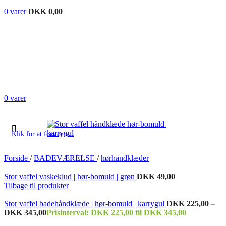
0
varer
DKK
0,00
0
varer
Klik for at forstørre
Forside
/
BADEVÆRELSE
/
hørhåndklæder
Stor vaffel vaskeklud | hør-bomuld | grøn
DKK
49,00
Tilbage til produkter
Stor vaffel badehåndklæde | hør-bomuld | karrygul
DKK
225,00
–
DKK
345,00
Prisinterval: DKK 225,00 til DKK 345,00