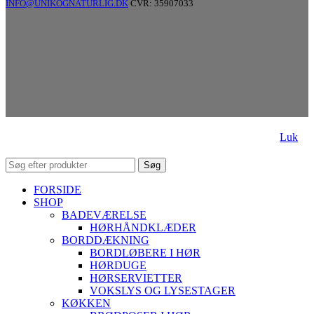
INFO@UNIKOGNATURLIG.DK
CVR: 35907033
Luk
Søg
FORSIDE
SHOP
BADEVÆRELSE
HØRHÅNDKLÆDER
BORDDÆKNING
BORDLØBERE I HØR
HØRDUGE
HØRSERVIETTER
VOKSLYS OG LYSESTAGER
KØKKEN