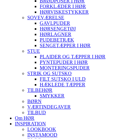
BRØDPOSER I HØR
FORKLÆDER I HØR
HØRVISKESTYKKER
SOVEVÆRELSE
GAVLPUDER
HØRSENGETØJ
HØRLAGNER
PUDEBETRÆK
SENGETÆPPER I HØR
STUE
PLAIDER OG TÆPPER I HØR
PYNTEPUDER I HØR
MONTERINGSPUDER
STRIK OG SUTSKO
FILT SUTSKO I ULD
HÆKLEDE TÆPPER
TILBEHØR
SMYKKER
BØRN
VÆRTINDEGAVER
TILBUD
Om HØR
INSPIRATION
LOOKBOOK
INSTAMOOD