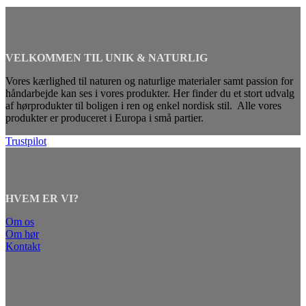
VELKOMMEN TIL UNIK & NATURLIG
Vores kærlighed til naturen og naturlige materialer samt passion for
håndarbejde kan ses i vores produkter. Her finder du et stort udvalg
af hørprodukter til boligen i ren og enkel nordisk stil. Alle vores
produkter er produceret i Europa i små partier.
Trustpilot
HVEM ER VI?
Om os
Om hør
Kontakt