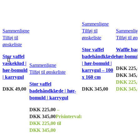
Sammenligne
Sammenligne
Tilføj til
Sammenlig
Tilføj til
ønskeliste
Tilføj til øn
ønskeliste
Stor vaffel
Waffle bad
Stor vaffel
badehåndklæde
hør-bomuld 
vaskeklud |
| hør-bomuld |
Sammenligne
DKK
225,0
hør-bomuld
karrygul – 100
Tilføj til ønskeliste
DKK
345,0
| karrygul
x 160 cm
DKK 225,00
Stor vaffel
DKK
49,00
DKK
345,00
DKK 345,0
badehåndklæde | hør-
bomuld | karrygul
DKK
225,00
–
DKK
345,00
Prisinterval:
DKK 225,00 til
DKK 345,00