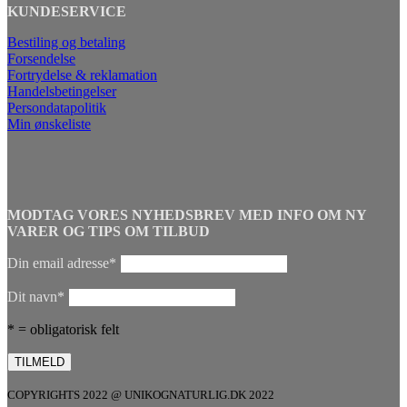
KUNDESERVICE
Bestiling og betaling
Forsendelse
Fortrydelse & reklamation
Handelsbetingelser
Persondatapolitik
Min ønskeliste
MODTAG VORES NYHEDSBREV MED INFO OM NY
VARER OG TIPS OM TILBUD
Din email adresse*
Dit navn*
* = obligatorisk felt
COPYRIGHTS 2022 @ UNIKOGNATURLIG.DK 2022