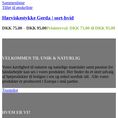
Sammenligne
Tilføj til ønskeliste
Hørviskestykke Gerda | sort-hvid
DKK
75,00
–
DKK
95,00
Prisinterval: DKK 75,00 til DKK 95,00
VELKOMMEN TIL UNIK & NATURLIG
Vores kærlighed til naturen og naturlige materialer samt passion for
håndarbejde kan ses i vores produkter. Her finder du et stort udvalg
af hørprodukter til boligen i ren og enkel nordisk stil. Alle vores
produkter er produceret i Europa i små partier.
Trustpilot
HVEM ER VI?