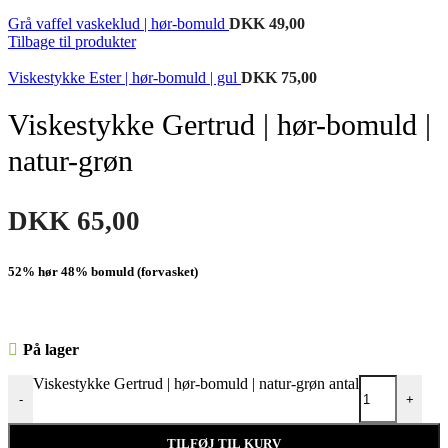
Grå vaffel vaskeklud | hør-bomuld
DKK
49,00
Tilbage til produkter
Viskestykke Ester | hør-bomuld | gul
DKK
75,00
Viskestykke Gertrud | hør-bomuld |
natur-grøn
DKK
65,00
52% hør 48% bomuld (forvasket)
På lager
Viskestykke Gertrud | hør-bomuld | natur-grøn antal
-
+
TILFØJ TIL KURV