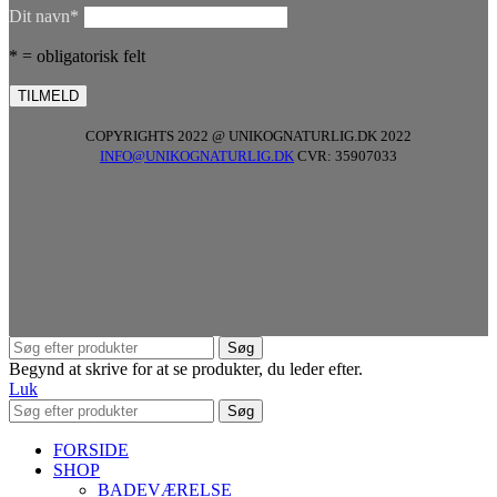
Dit navn*
* = obligatorisk felt
COPYRIGHTS 2022 @ UNIKOGNATURLIG.DK 2022
INFO@UNIKOGNATURLIG.DK
CVR: 35907033
Søg
Begynd at skrive for at se produkter, du leder efter.
Luk
Søg
FORSIDE
SHOP
BADEVÆRELSE