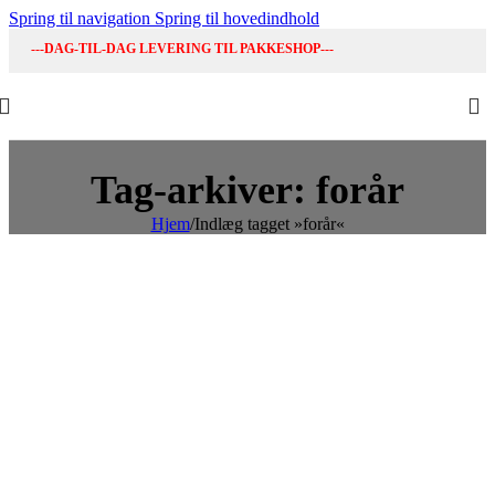
Spring til navigation
Spring til hovedindhold
---DAG-TIL-DAG LEVERING TIL PAKKESHOP---
Tag-arkiver: forår
Hjem
/
Indlæg tagget »forår«