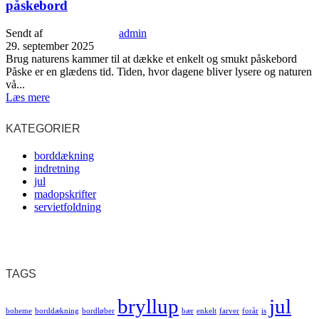
påskebord
Sendt af
admin
29. september 2025
Brug naturens kammer til at dække et enkelt og smukt påskebord
Påske er en glædens tid. Tiden, hvor dagene bliver lysere og naturen
vå...
Læs mere
KATEGORIER
borddækning
indretning
jul
madopskrifter
servietfoldning
TAGS
bryllup
jul
boheme
borddækning
bordløber
bær
enkelt
farver
forår
is