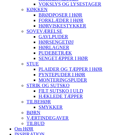
VOKSLYS OG LYSESTAGER
KØKKEN
BRØDPOSER I HØR
FORKLÆDER I HØR
HØRVISKESTYKKER
SOVEVÆRELSE
GAVLPUDER
HØRSENGETØJ
HØRLAGNER
PUDEBETRÆK
SENGETÆPPER I HØR
STUE
PLAIDER OG TÆPPER I HØR
PYNTEPUDER I HØR
MONTERINGSPUDER
STRIK OG SUTSKO
FILT SUTSKO I ULD
HÆKLEDE TÆPPER
TILBEHØR
SMYKKER
BØRN
VÆRTINDEGAVER
TILBUD
Om HØR
INSPIRATION