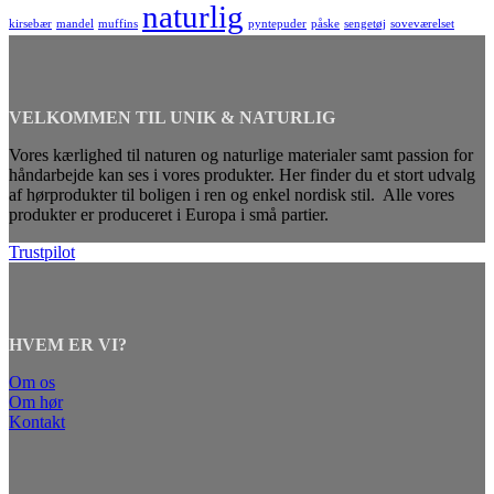
naturlig
kirsebær
mandel
muffins
pyntepuder
påske
sengetøj
soveværelset
VELKOMMEN TIL UNIK & NATURLIG
Vores kærlighed til naturen og naturlige materialer samt passion for
håndarbejde kan ses i vores produkter. Her finder du et stort udvalg
af hørprodukter til boligen i ren og enkel nordisk stil. Alle vores
produkter er produceret i Europa i små partier.
Trustpilot
HVEM ER VI?
Om os
Om hør
Kontakt