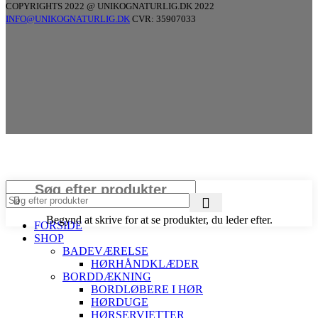
COPYRIGHTS 2022 @ UNIKOGNATURLIG.DK 2022
INFO@UNIKOGNATURLIG.DK
CVR: 35907033
Luk
Begynd at skrive for at se produkter, du leder efter.
FORSIDE
SHOP
BADEVÆRELSE
HØRHÅNDKLÆDER
BORDDÆKNING
BORDLØBERE I HØR
HØRDUGE
HØRSERVIETTER