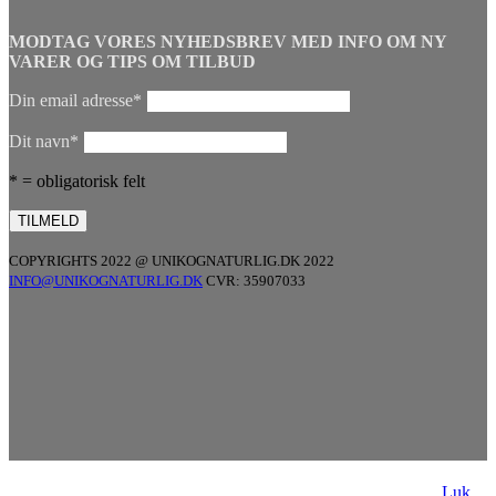
MODTAG VORES NYHEDSBREV MED INFO OM NY
VARER OG TIPS OM TILBUD
Din email adresse*
Dit navn*
* = obligatorisk felt
COPYRIGHTS 2022 @ UNIKOGNATURLIG.DK 2022
INFO@UNIKOGNATURLIG.DK
CVR: 35907033
Luk