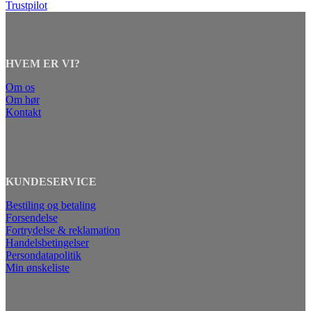
Trustpilot
HVEM ER VI?
Om os
Om hør
Kontakt
KUNDESERVICE
Bestiling og betaling
Forsendelse
Fortrydelse & reklamation
Handelsbetingelser
Persondatapolitik
Min ønskeliste