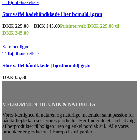
Tilføj til ønskeliste
Stor vaffel badehåndklæde | hør-bomuld | grøn
DKK
225,00
–
DKK
345,00
Prisinterval: DKK 225,00 til
DKK 345,00
Sammenligne
Tilføj til ønskeliste
Stor vaffel håndklæde | hør-bomuld| grøn
DKK
95,00
VELKOMMEN TIL UNIK & NATURLIG
Vores kærlighed til naturen og naturlige materialer samt passion for
håndarbejde kan ses i vores produkter. Her finder du et stort udvalg
af hørprodukter til boligen i ren og enkel nordisk stil. Alle vores
produkter er produceret i Europa i små partier.