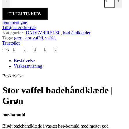
-
+
TILFØJ TIL KURV
Sammenligne
Tilføj til ønskeliste
Kategorier:
BADEVÆRELSE
,
hørhåndklæder
Tags:
grøn
,
stor vaffel
,
vaffel
Trustpilot
del:
Beskrivelse
Vaskeanvisning
Beskrivelse
Stor vaffel badehåndklæde |
Grøn
hør-bomuld
Blødt badehåndklæde i vasket hør-bomuld med meget god