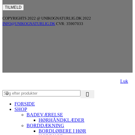
COPYRIGHTS 2022 @ UNIKOGNATURLIG.DK 2022
INFO@UNIKOGNATURLIG.DK
CVR: 35907033
Luk
FORSIDE
SHOP
BADEVÆRELSE
HØRHÅNDKLÆDER
BORDDÆKNING
BORDLØBERE I HØR