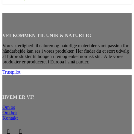
VELKOMMEN TIL UNIK & NATURLIG
Vores kærlighed til naturen og naturlige materialer samt passion for
håndarbejde kan ses i vores produkter. Her finder du et stort udvalg
af hørprodukter til boligen i ren og enkel nordisk stil. Alle vores
produkter er produceret i Europa i små partier.
Trustpilot
HVEM ER VI?
Om os
Om hør
Kontakt