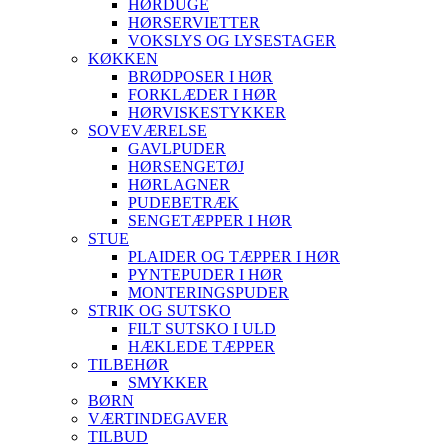
HØRDUGE
HØRSERVIETTER
VOKSLYS OG LYSESTAGER
KØKKEN
BRØDPOSER I HØR
FORKLÆDER I HØR
HØRVISKESTYKKER
SOVEVÆRELSE
GAVLPUDER
HØRSENGETØJ
HØRLAGNER
PUDEBETRÆK
SENGETÆPPER I HØR
STUE
PLAIDER OG TÆPPER I HØR
PYNTEPUDER I HØR
MONTERINGSPUDER
STRIK OG SUTSKO
FILT SUTSKO I ULD
HÆKLEDE TÆPPER
TILBEHØR
SMYKKER
BØRN
VÆRTINDEGAVER
TILBUD