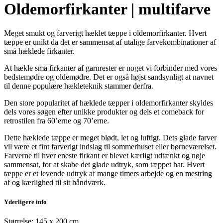
Oldemorfirkanter | multifarve
Meget smukt og farverigt hæklet tæppe i oldemorfirkanter. Hvert
tæppe er unikt da det er sammensat af utalige farvekombinationer af
små hæklede firkanter.
At hækle små firkanter af garnrester er noget vi forbinder med vores
bedstemødre og oldemødre. Det er også højst sandsynligt at navnet
til denne populære hækleteknik stammer derfra.
Den store popularitet af hæklede tæpper i oldemorfirkanter skyldes
dels vores søgen efter unikke produkter og dels et comeback for
retrostilen fra 60’erne og 70’erne.
Dette hæklede tæppe er meget blødt, let og luftigt. Dets glade farver
vil være et fint farverigt indslag til sommerhuset eller børneværelset.
Farverne til hver eneste firkant er blevet kærligt udtænkt og nøje
sammensat, for at skabe det glade udtryk, som tæppet har. Hvert
tæppe er et levende udtryk af mange timers arbejde og en mestring
af og kærlighed til sit håndværk.
Yderligere info
Størrelse: 145 x 200 cm