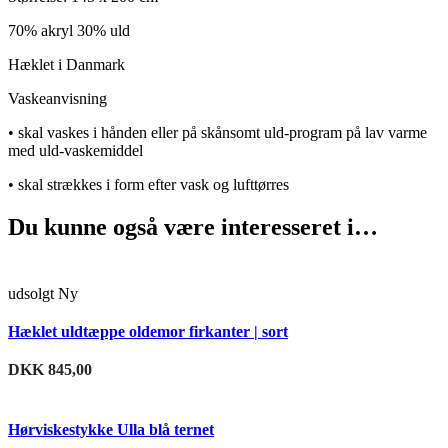
70% akryl 30% uld
Hæklet i Danmark
Vaskeanvisning
• skal vaskes i hånden eller på skånsomt uld-program på lav varme
med uld-vaskemiddel
• skal strækkes i form efter vask og lufttørres
Du kunne også være interesseret i…
udsolgt
Ny
Sammenligne
Hæklet uldtæppe oldemor firkanter | sort
Tilføj til ønskeliste
DKK
845,00
Sammenligne
Hørviskestykke Ulla blå ternet
Tilføj til ønskeliste