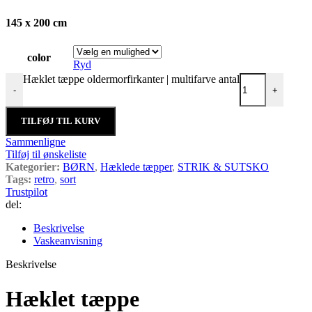
145 x 200 cm
color
Ryd
Hæklet tæppe oldermorfirkanter | multifarve antal
-
+
TILFØJ TIL KURV
Sammenligne
Tilføj til ønskeliste
Kategorier:
BØRN
,
Hæklede tæpper
,
STRIK & SUTSKO
Tags:
retro
,
sort
Trustpilot
del:
Beskrivelse
Vaskeanvisning
Beskrivelse
Hæklet tæppe