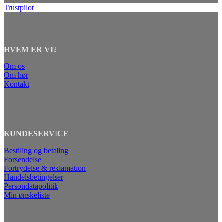
Trustpilot
HVEM ER VI?
Om os
Om hør
Kontakt
KUNDESERVICE
Bestiling og betaling
Forsendelse
Fortrydelse & reklamation
Handelsbetingelser
Persondatapolitik
Min ønskeliste