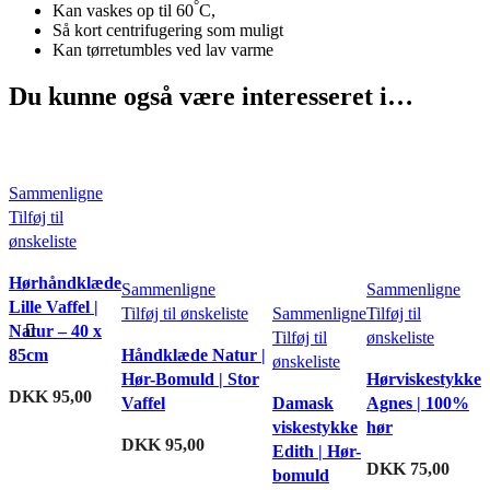
°
Kan vaskes op til 60
C,
Så kort centrifugering som muligt
Kan tørretumbles ved lav varme
Du kunne også være interesseret i…
Sammenligne
Tilføj til
ønskeliste
Hørhåndklæde
Sammenligne
Sammenligne
Lille Vaffel |
Tilføj til ønskeliste
Sammenligne
Tilføj til
Natur – 40 x
Tilføj til
ønskeliste
85cm
Håndklæde Natur |
ønskeliste
Hør-Bomuld | Stor
Hørviskestykke
DKK
95,00
Vaffel
Damask
Agnes | 100%
viskestykke
hør
DKK
95,00
Edith | Hør-
DKK
75,00
bomuld