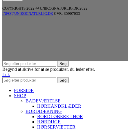
COPYRIGHTS 2022 @ UNIKOGNATURLIG.DK 2022
INFO@UNIKOGNATURLIG.DK
CVR: 35907033
Søg
Begynd at skrive for at se produkter, du leder efter.
Luk
Søg
FORSIDE
SHOP
BADEVÆRELSE
HØRHÅNDKLÆDER
BORDDÆKNING
BORDLØBERE I HØR
HØRDUGE
HØRSERVIETTER