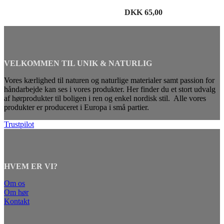
DKK
65,00
VELKOMMEN TIL UNIK & NATURLIG
Vores kærlighed til naturen og naturlige materialer samt passion for
håndarbejde kan ses i vores produkter. Her finder du et stort udvalg
af hørprodukter til boligen i ren og enkel nordisk stil. Alle vores
produkter er produceret i Europa i små partier.
Trustpilot
HVEM ER VI?
Om os
Om hør
Kontakt