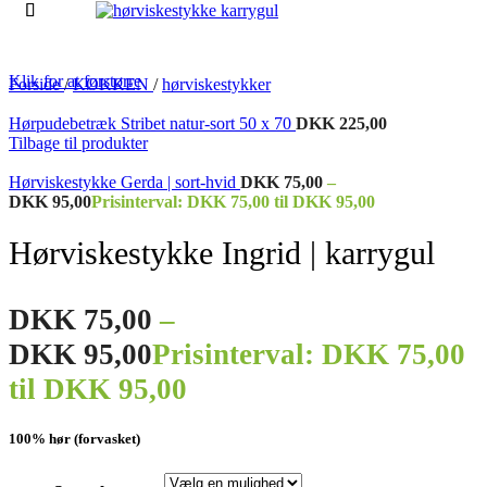
Klik for at forstørre
Forside
/
KØKKEN
/
hørviskestykker
Hørpudebetræk Stribet natur-sort 50 x 70
DKK
225,00
Tilbage til produkter
Hørviskestykke Gerda | sort-hvid
DKK
75,00
–
DKK
95,00
Prisinterval: DKK 75,00 til DKK 95,00
Hørviskestykke Ingrid | karrygul
DKK
75,00
–
DKK
95,00
Prisinterval: DKK 75,00
til DKK 95,00
100% hør (forvasket)