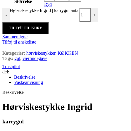
Størrelse
Ryd
Hørviskestykke Ingrid | karrygul antal
-
+
TILFØJ TIL KURV
Sammenligne
Tilføj til ønskeliste
Kategorier:
hørviskestykker
,
KØKKEN
Tags:
gul
,
værtindegave
Trustpilot
del:
Beskrivelse
Vaskeanvisning
Beskrivelse
Hørviskestykke Ingrid
karrygul