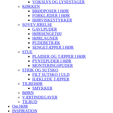
VOKSLYS OG LYSESTAGER
KØKKEN
BRØDPOSER I HØR
FORKLÆDER I HØR
HØRVISKESTYKKER
SOVEVÆRELSE
GAVLPUDER
HØRSENGETØJ
HØRLAGNER
PUDEBETRÆK
SENGETÆPPER I HØR
STUE
PLAIDER OG TÆPPER I HØR
PYNTEPUDER I HØR
MONTERINGSPUDER
STRIK OG SUTSKO
FILT SUTSKO I ULD
HÆKLEDE TÆPPER
TILBEHØR
SMYKKER
BØRN
VÆRTINDEGAVER
TILBUD
Om HØR
INSPIRATION