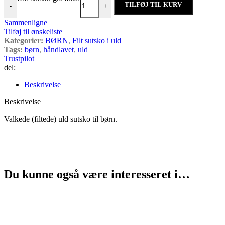
TILFØJ TIL KURV
-
+
Sammenligne
Tilføj til ønskeliste
Kategorier:
BØRN
,
Filt sutsko i uld
Tags:
børn
,
håndlavet
,
uld
Trustpilot
del:
Beskrivelse
Beskrivelse
Valkede (filtede) uld sutsko til børn.
Du kunne også være interesseret i…