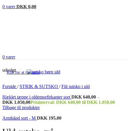
0
varer
DKK
0,00
0
varer
udsolgt
Klik for at forstørre
Forside
/
STRIK & SUTSKO
/
Filt sutsko i uld
Hæklet tæppe i oldemorfirkanter sort
DKK
640,00
–
DKK
1.050,00
Prisinterval: DKK 640,00 til DKK 1.050,00
Tilbage til produkter
Armbånd sort - M
DKK
195,00