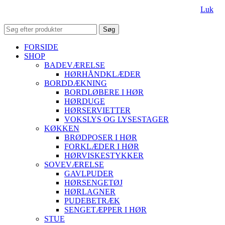
Luk
Søg
FORSIDE
SHOP
BADEVÆRELSE
HØRHÅNDKLÆDER
BORDDÆKNING
BORDLØBERE I HØR
HØRDUGE
HØRSERVIETTER
VOKSLYS OG LYSESTAGER
KØKKEN
BRØDPOSER I HØR
FORKLÆDER I HØR
HØRVISKESTYKKER
SOVEVÆRELSE
GAVLPUDER
HØRSENGETØJ
HØRLAGNER
PUDEBETRÆK
SENGETÆPPER I HØR
STUE