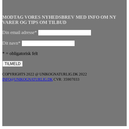
MODTAG VORES NYHEDSBREV MED INFO OM NY
VARER OG TIPS OM TILBUD
Din email adresse*
Dit navn*
* = obligatorisk felt
COPYRIGHTS 2022 @ UNIKOGNATURLIG.DK 2022
INFO@UNIKOGNATURLIG.DK
CVR: 35907033