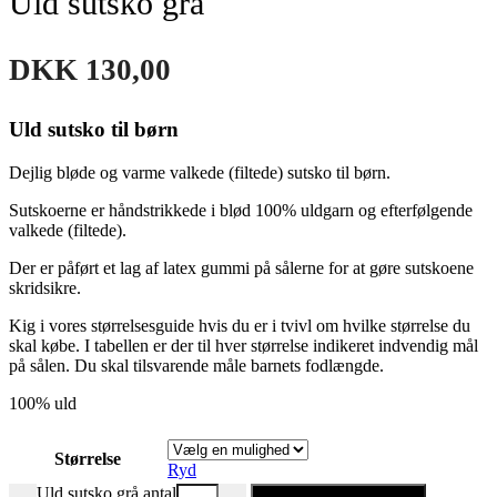
Uld sutsko grå
DKK
130,00
Uld sutsko til børn
Dejlig bløde og varme valkede (filtede) sutsko til børn.
Sutskoerne er håndstrikkede i blød 100% uldgarn og efterfølgende
valkede (filtede).
Der er påført et lag af latex gummi på sålerne for at gøre sutskoene
skridsikre.
Kig i vores størrelsesguide hvis du er i tvivl om hvilke størrelse du
skal købe. I tabellen er der til hver størrelse indikeret indvendig mål
på sålen. Du skal tilsvarende måle barnets fodlængde.
100% uld
Størrelse
Ryd
Uld sutsko grå antal