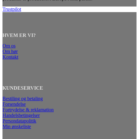
Trustpilot
HVEM ER VI?
Om os
Om hør
Kontakt
KUNDESERVICE
Bestiling og betaling
Forsendelse
Fortrydelse & reklamation
Handelsbetingelser
Persondatapolitik
Min ønskeliste